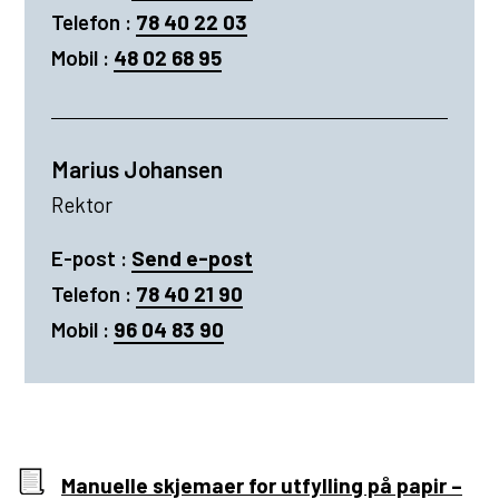
i
Telefon
78 40 22 03
l
Mobil
48 02 68 95
A
n
i
Marius Johansen
t
Rektor
a
t
E-post
Send e-post
O
i
Telefon
78 40 21 90
l
l
Mobil
96 04 83 90
s
M
e
a
n
r
i
Manuelle skjemaer for utfylling på papir –