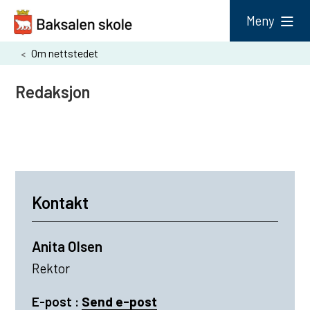
B
Meny
a
Du
Om nettstedet
k
er
s
Redaksjon
her:
a
l
e
n
s
Kontakt
k
o
Anita Olsen
l
Rektor
e
t
E-post
Send e-post