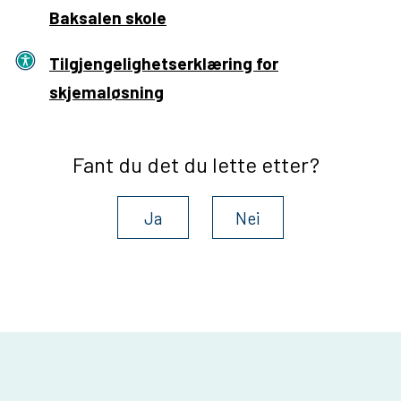
u
Baksalen skole
s
Tilgjengelighetserklæring for
J
skjemaløsning
o
h
a
Fant du det du lette etter?
n
s
Ja
Nei
e
n