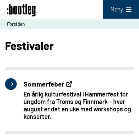
b
Meny
o
Du
Forsiden
o
er
t
Festivaler
her:
l
e
g
Sommerfeber
En årlig kulturfestival i Hammerfest for
ungdom fra Troms og Finnmark – hver
august er det en uke med workshops og
konserter.