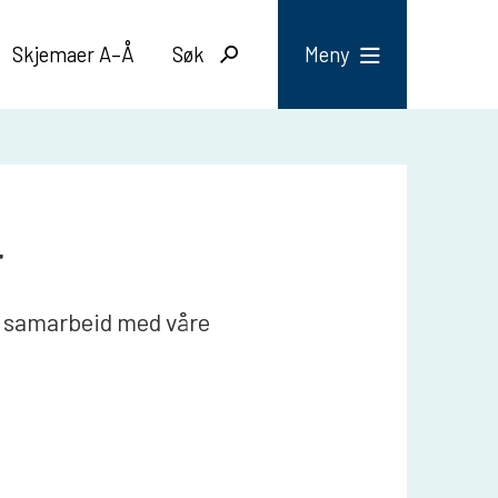
Skjemaer A–Å
Søk
Meny
r
 i samarbeid med våre