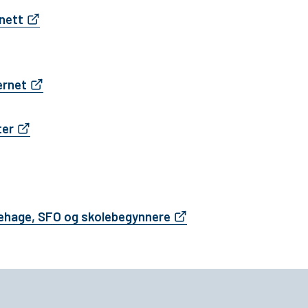
nett
ernet
ter
ehage, SFO og skolebegynnere