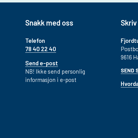
Snakk med oss
Skriv 
Telefon
Fjordt
78 40 22 40
Postbo
9616 
Send e-post
SEND 
NB! Ikke send personlig
informasjon i e-post
Hvorda