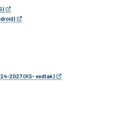
S)
droid)
024-2027 (KS- vedtak)