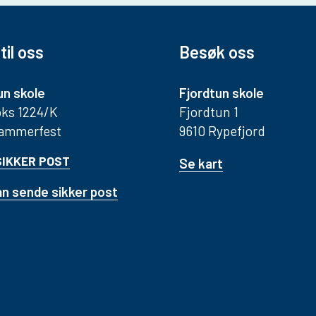
til oss
Besøk oss
un skole
Fjordtun skole
ks 1224/K
Fjordtun 1
Hammerfest
9610 Rypefjord
SIKKER POST
Se kart
n sende sikker post