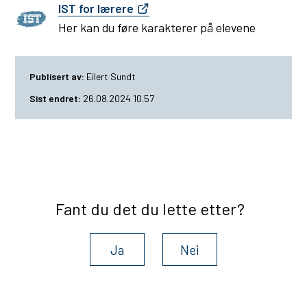
IST for lærere
s
Her kan du føre karakterer på elevene
e
n
Publisert av
Eilert Sundt
t
Sist endret
26.08.2024 10.57
e
r
Fant du det du lette etter?
Ja
Nei