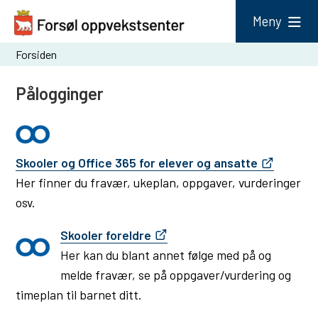
F
Meny
o
Du
Forsiden
r
er
s
Pålogginger
her:
ø
l
o
Skooler og Office 365 for elever og ansatte
p
Her finner du fravær, ukeplan, oppgaver, vurderinger
p
osv.
v
Skooler foreldre
e
​Her kan du blant annet følge med på og
k
melde fravær, se på oppgaver/vurdering og
s
timeplan til barnet ditt.
t