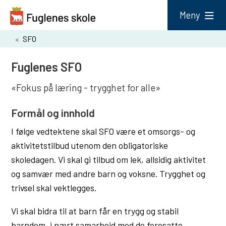
F
Meny
u
Du
SFO
g
er
l
Fuglenes SFO
her:
e
«
Fokus på læring - trygghet for alle
»
n
e
Formål og innhold
s
I følge vedtektene skal SFO være et omsorgs- og
s
aktivitetstilbud utenom den obligatoriske
k
skoledagen. Vi skal gi tilbud om lek, allsidig aktivitet
o
og samvær med andre barn og voksne. Trygghet og
trivsel skal vektlegges.
l
e
Vi skal bidra til at barn får en trygg og stabil
barndom, i nært samarbeid med de foresatte.