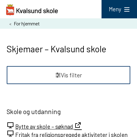
K
Meny
v
Du
For hjemmet
a
er
l
her:
s
Skjemaer – Kvalsund skole
u
n
Vis filter
d
s
k
R
o
e
Skole og utdanning
l
s
e
u
Bytte av skole – søknad
l
Fritak fra religionspregede aktiviteter i skolen