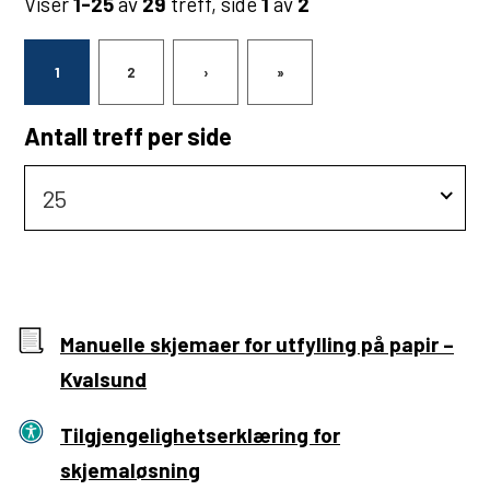
Viser
1-25
av
29
treff, side
1
av
2
1
2
›
»
Antall treff per side
25
Manuelle skjemaer for utfylling på papir –
Kvalsund
Tilgjengelighetserklæring for
skjemaløsning