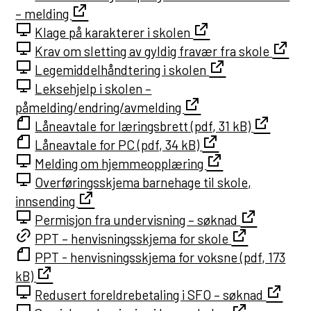
– melding
t
Klage på karakterer i skolen
a
Krav om sletting av gyldig fravær fra skole
t
Legemiddelhåndtering i skolen
Leksehjelp i skolen –
påmelding/endring/avmelding
Låneavtale for læringsbrett (pdf, 31 kB)
Låneavtale for PC (pdf, 34 kB)
Melding om hjemmeopplæring
Overføringsskjema barnehage til skole,
innsending
Permisjon fra undervisning – søknad
PPT – henvisningsskjema for skole
PPT - henvisningsskjema for voksne (pdf, 173
kB)
Redusert foreldrebetaling i SFO – søknad