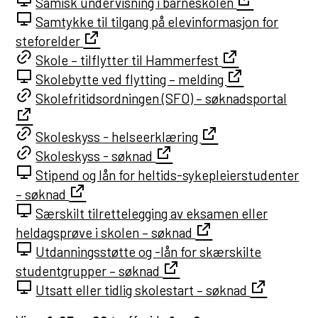
Samisk undervisning i barneskolen
Samtykke til tilgang på elevinformasjon for
steforelder
Skole – tilflytter til Hammerfest
Skolebytte ved flytting – melding
Skolefritidsordningen (SFO) – søknadsportal
Skoleskyss - helseerklæring
Skoleskyss - søknad
Stipend og lån for heltids-sykepleierstudenter
– søknad
Særskilt tilrettelegging av eksamen eller
heldagsprøve i skolen – søknad
Utdanningsstøtte og -lån for skærskilte
studentgrupper – søknad
Utsatt eller tidlig skolestart – søknad