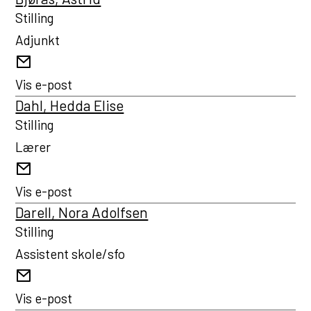
s
Stilling
u
Adjunkt
l
E-
t
post
Vis e-post
a
Dahl, Hedda Elise
t
Stilling
Lærer
E-
post
Vis e-post
Darell, Nora Adolfsen
Stilling
Assistent skole/sfo
E-
post
Vis e-post