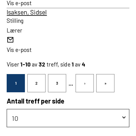
post
Vis e-post
Isaksen, Sidsel
Stilling
Lærer
E-
post
Vis e-post
Viser
1-10
av
32
treff, side
1
av
4
...
1
2
3
›
»
Antall treff per side
10