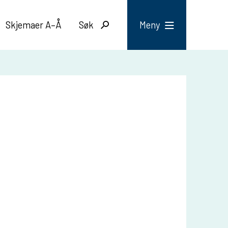
Skjemaer A–Å
Søk
Meny