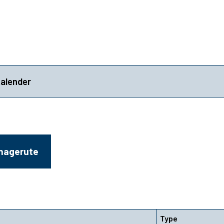
kalender
ehagerute
Type