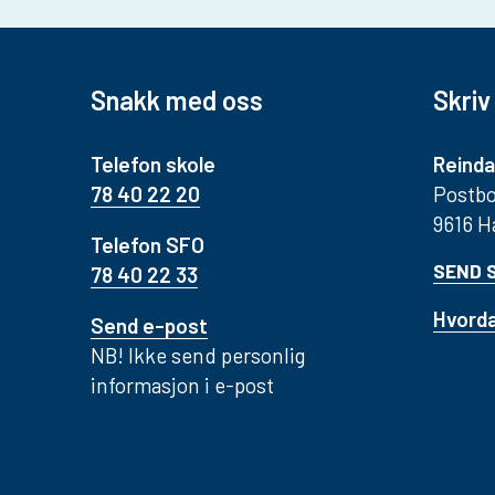
Snakk med oss
Skriv 
Telefon skole
Reinda
78 40 22 20
Postbo
9616 
Telefon SFO
SEND 
78 40 22 33
Hvorda
Send e-post
NB! Ikke send personlig
informasjon i e-post