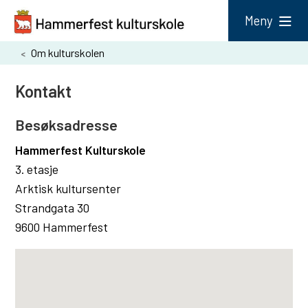
H
Meny
a
Du
Om kulturskolen
m
er
m
Kontakt
her:
e
Besøksadresse
r
f
Hammerfest Kulturskole
3. etasje
e
Arktisk kultursenter
s
Strandgata 30
t
9600 Hammerfest
k
u
l
t