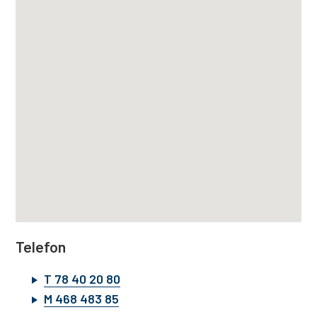
u
r
s
k
o
l
e
Telefon
T 78 40 20 80
M 468 483 85