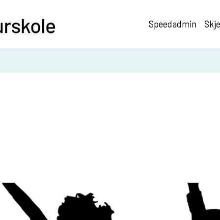
Speedadmin
Skj