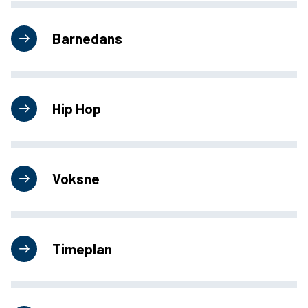
u
Barnedans
r
s
k
o
Hip Hop
l
e
Voksne
Timeplan