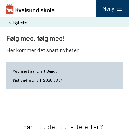
K
Meny
v
Du
Nyheter
a
er
l
Følg med, følg med!
her:
s
Her kommer det snart nyheter.
u
n
d
Publisert av
Eilert Sundt
s
Sist endret
18.11.2025 08.34
k
o
l
e
Fant du det du lette etter?