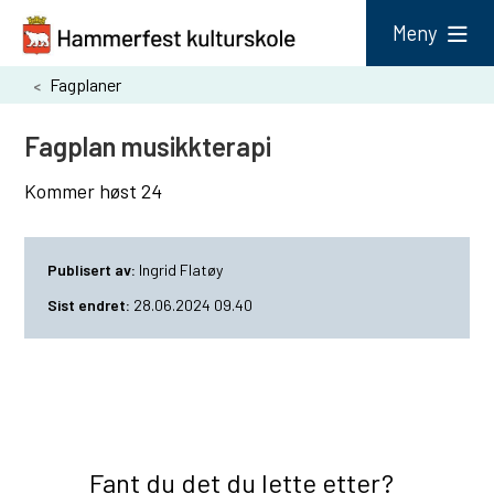
H
Meny
a
Du
Fagplaner
m
er
m
Fagplan musikkterapi
her:
e
Kommer høst 24
r
f
Publisert av
Ingrid Flatøy
e
Sist endret
28.06.2024 09.40
s
t
k
u
l
Fant du det du lette etter?
t