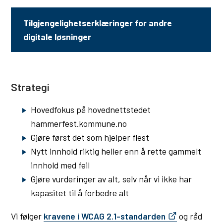
e
Tilgjengelighetserklæringer for andre
r
digitale løsninger
S
t
r
Strategi
u
v
Hovedfokus på hovednettstedet
e
hammerfest.kommune.no
Gjøre først det som hjelper flest
s
Nytt innhold riktig heller enn å rette gammelt
m
innhold med feil
e
Gjøre vurderinger av alt, selv når vi ikke har
r
kapasitet til å forbedre alt
i
Vi følger
kravene i WCAG 2.1-standarden
og råd
d