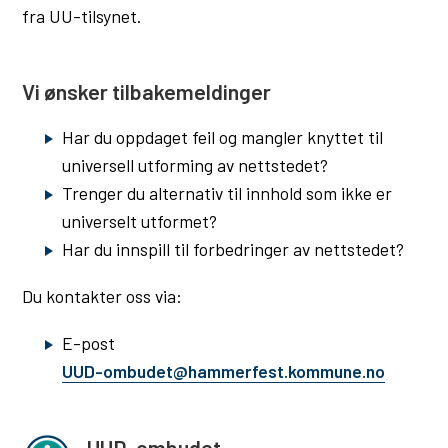
fra UU-tilsynet.
i
a
n
Vi ønsker tilbakemeldinger
b
Har du oppdaget feil og mangler knyttet til
u
universell utforming av nettstedet?
e
Trenger du alternativ til innhold som ikke er
universelt utformet?
Har du innspill til forbedringer av nettstedet?
Du kontakter oss via:
E-post
UUD-ombudet@hammerfest.kommune.no
UUD-ombudet