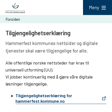
V
Meny
e
Du
Forsiden
r
er
d
Tilgjengelighetserklæring
her:
e
Hammerfest kommunes nettsider og digitale
n
tjenester skal være tilgjengelige for alle.
s
a
Alle offentlige norske nettsteder har krav til
universell utforming (UU).
r
Vi jobber kontinuerlig med å gjøre våre digitale
v
løsninger tilgjengelige.
s
e
Tilgjengelighetserklæring for
hammerfest.kommune.no
n
t