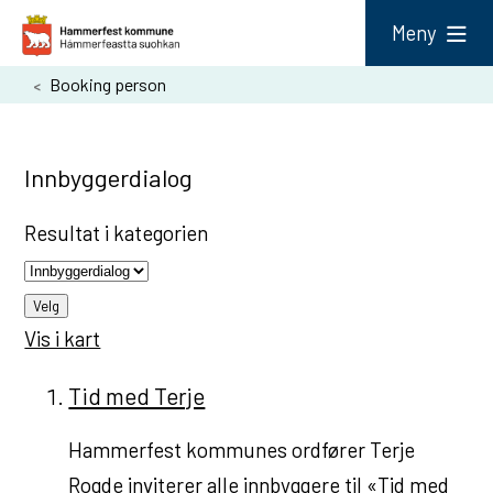
H
Meny
a
Du
Booking person
m
er
m
her:
e
Innbyggerdialog
r
Resultat i kategorien
f
e
s
Velg
Vis i kart
t
k
Tid med Terje
o
m
Hammerfest kommunes ordfører Terje
m
Rogde inviterer alle innbyggere til «Tid med