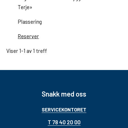
u
Terje»
n
Plassering
e
T
Reserver
i
Viser
1-1
av
1
treff
d
m
e
d
T
Snakk med oss
e
r
SERVICEKONTORET
j
T 78 40 20 00
e