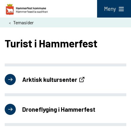
H
Meny
a
Du
Temasider
m
er
m
Turist i Hammerfest
her:
e
r
f
e
Arktisk kultursenter
s
t
k
Droneflyging i Hammerfest
o
m
m