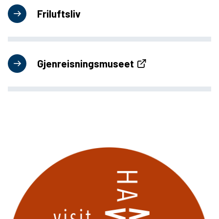
u
Friluftsliv
n
e
Gjenreisningsmuseet