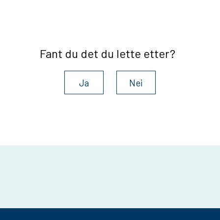
u
n
e
Fant du det du lette etter?
Ja
Nei