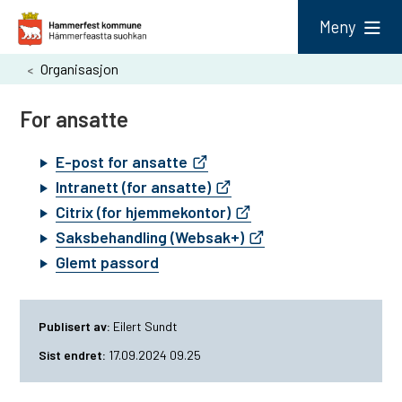
H
Meny
a
Du
Organisasjon
m
er
m
For ansatte
her:
e
E-post for ansatte
r
Intranett (for ansatte)
f
Citrix (for hjemmekontor)
e
Saksbehandling (Websak+)
s
Glemt passord
t
k
Publisert av
Eilert Sundt
o
Sist endret
17.09.2024 09.25
m
m