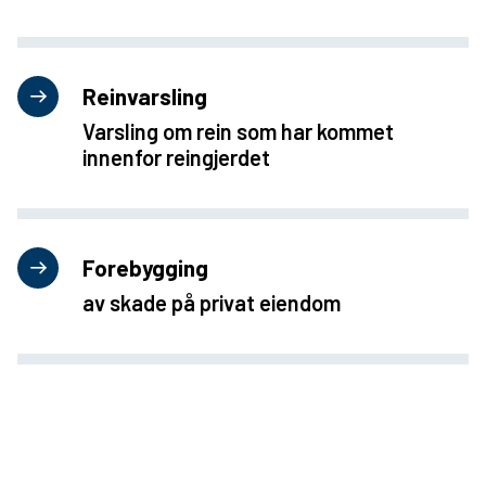
u
n
Reinvarsling
e
Varsling om rein som har kommet
innenfor reingjerdet
Forebygging
av skade på privat eiendom