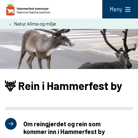
H
Meny
a
Du
Natur, klima og miljø
m
er
m
her:
e
r
f
e
🦌 Rein i Hammerfest by
s
t
k
o
Om reingjerdet og rein som
m
kommer inn i Hammerfest by
m