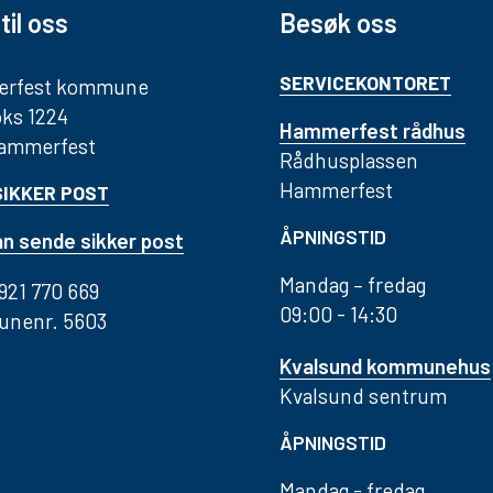
til oss
Besøk oss
SERVICEKONTORET
rfest kommune
ks 1224
Hammerfest rådhus
Hammerfest
Rådhusplassen
Hammerfest
SIKKER POST
ÅPNINGSTID
n sende sikker post
Mandag – fredag
 921 770 669
09:00 - 14:30
nenr. 5603
Kvalsund kommunehus
Kvalsund sentrum
ÅPNINGSTID
Mandag - fredag