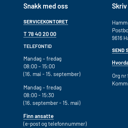
Snakk med oss
Skriv 
SERVICEKONTORET
Hamme
Postbo
T 78 40 20 00
9616 
TELEFONTID
SEND 
Mandag – fredag
Hvorda
08:00 – 15:00
(16. mai - 15. september)
Org nr
Kommu
Mandag – fredag
08:00 - 15:30
(16. september - 15. mai)
Finn ansatte
(e-post og telefonnummer)