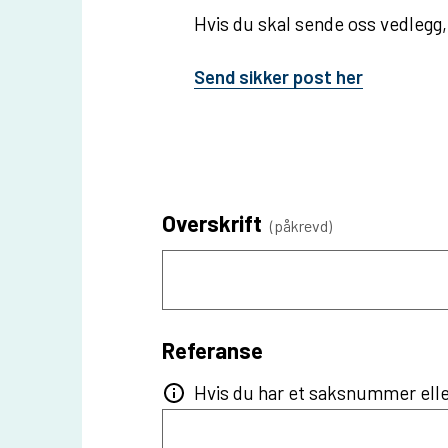
u
Hvis du skal sende oss vedlegg
n
Send sikker post her
e
Overskrift
(påkrevd)
Referanse
Hvis du har et saksnummer eller