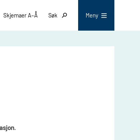
Skjemaer A–Å
Søk
Meny
masjon.