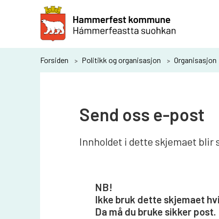
H
a
m
m
Du
Forsiden
Politikk og organisasjon
Organisasjon
e
er
r
her:
f
Send oss e-post
e
s
Innholdet i dette skjemaet blir 
t
k
o
NB!
m
Ikke bruk dette skjemaet hvi
Da må du bruke sikker post.
m