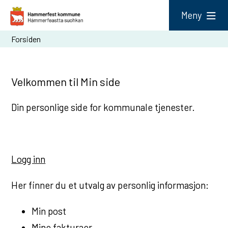
H
Meny
a
Du
Forsiden
m
er
m
her:
e
Velkommen til Min side
r
Din personlige side for kommunale tjenester.
f
e
s
t
Logg inn
k
Her finner du et utvalg av personlig informasjon:
o
m
Min post
m
Mine fakturaer