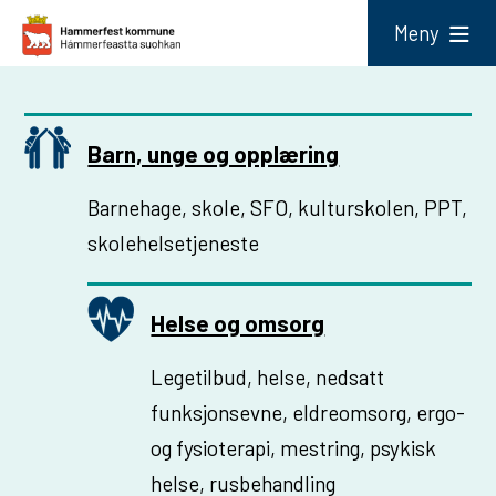
H
Meny
a
m
m
Barn, unge og opplæring
e
r
Barnehage, skole, SFO, kulturskolen, PPT,
f
skole­helse­tjeneste
e
s
Helse og omsorg
t
Legetilbud, helse, nedsatt
k
funksjonsevne, eldreomsorg, ergo-
o
og fysioterapi, mestring, psykisk
m
helse, rusbehandling
m