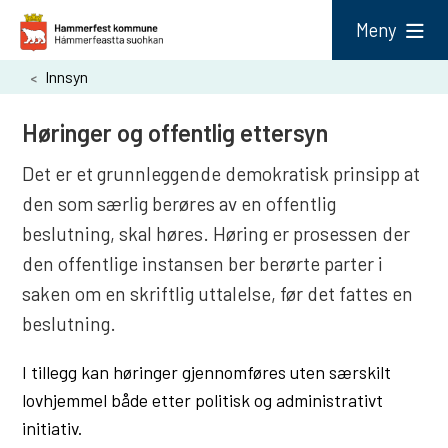
H
Meny
a
Du
Innsyn
m
er
m
Høringer og offentlig ettersyn
her:
e
Det er et grunnleggende demokratisk prinsipp at
r
den som særlig berøres av en offentlig
f
beslutning, skal høres. Høring er prosessen der
e
den offentlige instansen ber berørte parter i
s
saken om en skriftlig uttalelse, før det fattes en
t
beslutning.
k
I tillegg kan høringer gjennomføres uten særskilt
o
lovhjemmel både etter politisk og administrativt
m
initiativ.
m