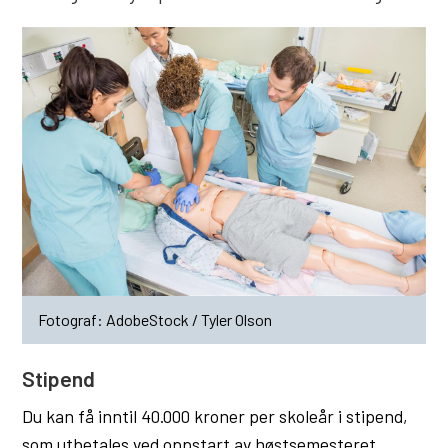
u
n
e
AdobeStock / Tyler Olson
Stipend
Du kan få inntil 40.000 kroner per skoleår i stipend,
som utbetales ved oppstart av høstsemesteret.