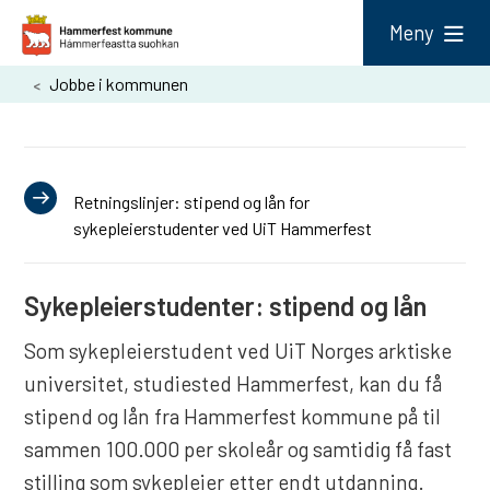
H
Meny
a
Du
Jobbe i kommunen
m
er
m
her:
e
r
Retningslinjer: stipend og lån for
sykepleierstudenter ved UiT Hammerfest
f
e
Sykepleierstudenter: stipend og lån
s
t
Som sykepleierstudent ved UiT Norges arktiske
k
universitet, studiested Hammerfest, kan du få
o
stipend og lån fra Hammerfest kommune på til
m
sammen 100.000 per skoleår og samtidig få fast
m
stilling som sykepleier etter endt utdanning.