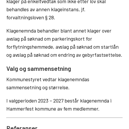
klager på enkeltvedtak som ikke etter lov skal
u
behandles av annen klageinstans, jf.
n
forvaltningsloven § 28.
e
Klagenemnda behandler blant annet klager over
avslag på søknad om parkeringskort for
forflytningshemmede, avslag på søknad om startlån
og avslag på søknad om endring av gebyrfastsettelse.
Valg og sammensetning
Kommunestyret vedtar klagenemndas
sammensetning og størrelse.
I valgperioden 2023 – 2027 består klagenemnda i
Hammerfest kommune av fem medlemmer.
Referanser