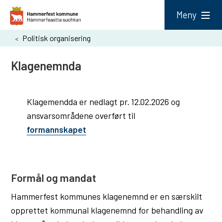
H
Meny
a
Du
Politisk organisering
m
er
m
Klagenemnda
her:
e
r
Klagemendda er nedlagt pr. 12.02.2026 og
f
ansvarsområdene overført til
e
formannskapet
s
t
k
Formål og mandat
o
Hammerfest kommunes klagenemnd er en særskilt
m
opprettet kommunal klagenemnd for behandling av
m