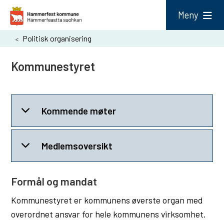
H
Meny
a
Du
Politisk organisering
m
er
m
Kommunestyret
her:
e
r
f
Kommende møter
e
s
Medlemsoversikt
t
k
Formål og mandat
o
Kommunestyret er kommunens øverste organ med
m
overordnet ansvar for hele kommunens virksomhet.
m