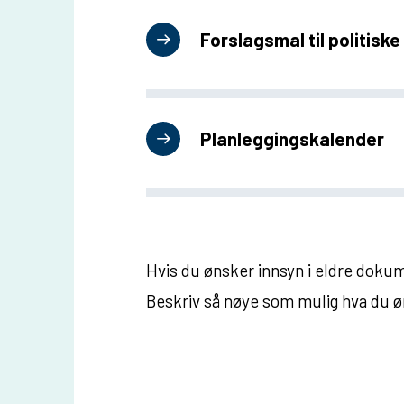
u
Forslagsmal til politisk
n
e
Planleggingskalender
Hvis du ønsker innsyn i eldre dokum
Beskriv så nøye som mulig hva du ø