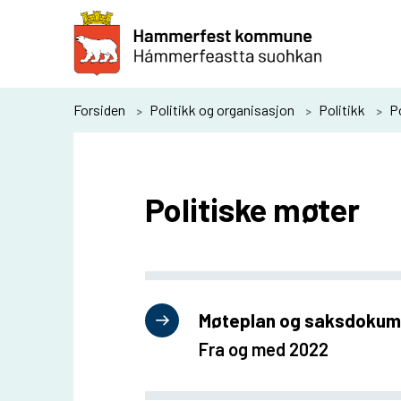
H
a
m
m
Du
Forsiden
Politikk og organisasjon
Politikk
P
e
er
r
her:
f
Politiske møter
e
s
t
k
Møteplan og saksdokum
o
Fra og med 2022
m
m