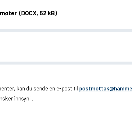
e møter
(DOCX, 52 kB)
enter, kan du sende en e-post til
postmottak@hammer
nsker innsyn i.