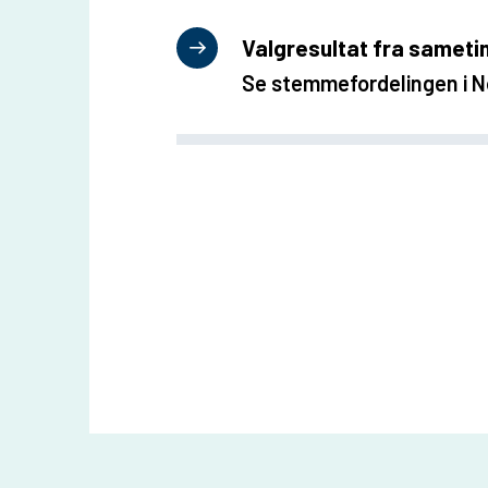
u
Valgresultat fra sameti
n
Se stemmefordelingen i N
e