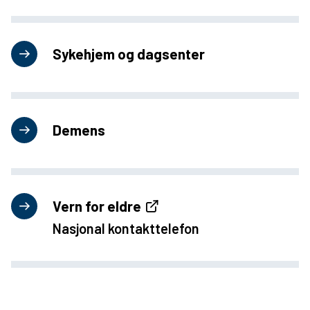
u
n
Sykehjem og dagsenter
e
Demens
Vern for eldre
Nasjonal kontakttelefon