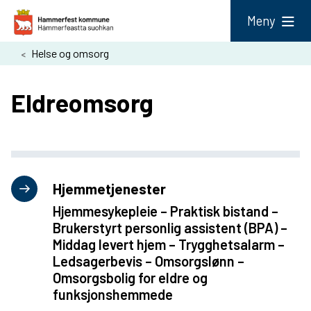
H
Meny
a
Du
Helse og omsorg
m
er
m
Eldreomsorg
her:
e
r
f
e
Hjemmetjenester
s
Hjemmesykepleie – Praktisk bistand –
t
Brukerstyrt personlig assistent (BPA) –
k
Middag levert hjem – Trygghetsalarm –
Ledsagerbevis – Omsorgslønn –
o
Omsorgsbolig for eldre og
m
funksjonshemmede
m