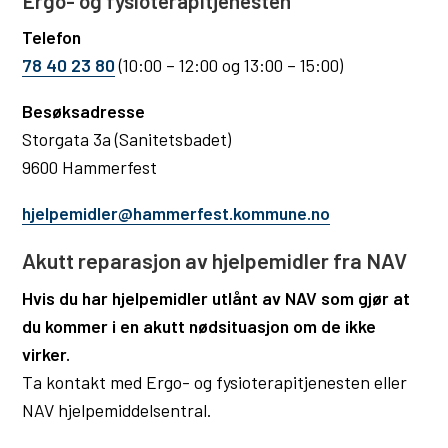
Ergo- og fysioterapitjenesten
u
Telefon
n
78 40 23 80
(10:00 – 12:00 og 13:00 – 15:00)
e
Besøksadresse
​​​​​​Storgata 3a (Sanitetsbadet)
9600 Hammerfest
hjelpemidler@hammerfest.kommune.no
​Akutt reparasjon av hjelpemidler fra NAV
Hvis du har hjelpemidler utlånt av NAV som gjør at
du kommer i en akutt nødsituasjon om de ikke
virker.
Ta kontakt med Ergo- og fysioterapitjenesten eller
NAV hjelpemiddelsentral.