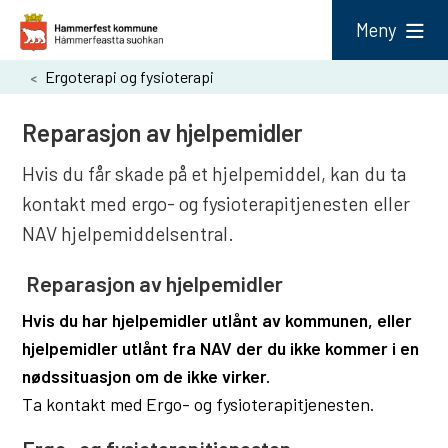
H
Meny
a
Du
Ergoterapi og fysioterapi
m
er
m
Reparasjon av hjelpemidler
her:
e
Hvis du får skade på et hjelpemiddel, kan du ta
r
kontakt med ergo- og fysioterapitjenesten eller
f
NAV hjelpemiddelsentral.
e
s
​ Reparasjon av hjelpemidler
t
Hvis du har hjelpemidler utlånt av kommunen, eller
k
hjelpemidler utlånt fra NAV der du ikke kommer i en
o
nødssituasjon om de ikke virker.
Ta kontakt med Ergo- og fysioterapitjenesten.
m
m