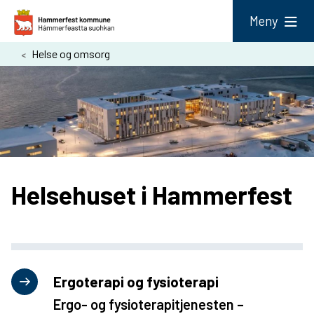
H
Meny
a
Du
Helse og omsorg
m
er
m
her:
e
r
f
e
Helsehuset i Hammerfest
s
t
k
o
Ergoterapi og fysioterapi
m
Ergo- og fysioterapitjenesten –
m