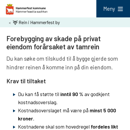
H
Meny
a
Du
🦌 Rein i Hammerfest by
m
er
m
Forebygging av skade på privat
her:
e
eiendom forårsaket av tamrein
r
Du kan søke om tilskudd til å bygge gjerde som
f
hindrer reinen å komme inn på din eiendom.
e
Krav til tiltaket
s
t
Du kan få støtte til
inntil 90 %
av godkjent
k
kostnadsoverslag.
o
Kostnadsoverslaget må være på
minst 5 000
m
kroner
.
Kostnadene skal som hovedregel
fordeles likt
m