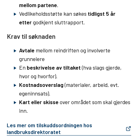
mellom partene
.
u
Vedlikeholdsstøtte kan søkes
tidligst 5 år
n
etter
godkjent sluttrapport.
e
Krav til søknaden
Avtale
mellom reindriften og involverte
grunneiere
En
beskrivelse av tiltaket
(hva slags gjerde,
hvor og hvorfor).
Kostnadsoverslag
(materialer, arbeid, evt.
egeninnsats).
Kart eller skisse
over området som skal gjerdes
inn.
Les mer om tilskuddsordningen hos
landbruksdirektoratet