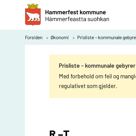
H
a
m
m
Du
Forsiden
Økonomi
Prisliste – kommunale gebyre
e
er
r
her:
f
Prisliste - kommunale gebyrer
e
Med forbehold om feil og mangl
s
regulativet som gjelder.
t
k
o
m
R –T
m