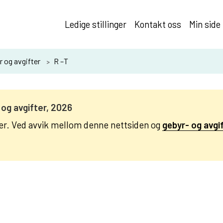
Ledige stillinger
Kontakt oss
Min side
r og avgifter
R –T
 og avgifter, 2026
er. Ved avvik mellom denne nettsiden og
gebyr- og avgi