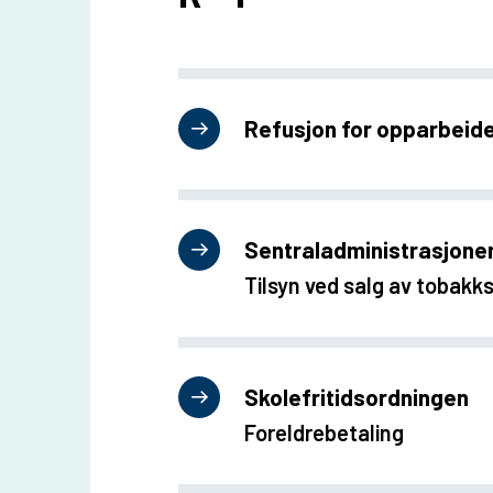
u
n
e
Refusjon for opparbeid
Sentraladministrasjone
Tilsyn ved salg av tobakk
Skolefritidsordningen
Foreldrebetaling