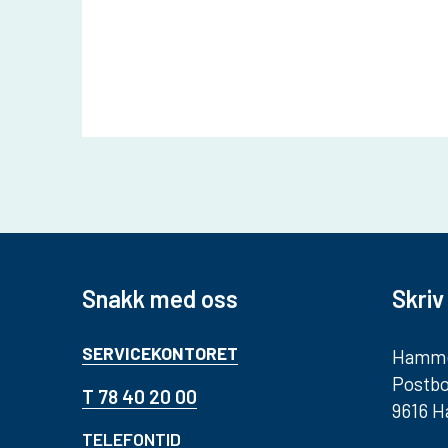
Snakk med oss
Skriv 
SERVICEKONTORET
Hamme
Postbo
T 78 40 20 00
9616 
TELEFONTID