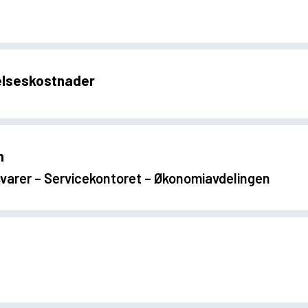
elseskostnader
n
svarer – Servicekontoret – Økonomiavdelingen