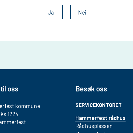
Ja
Nei
til oss
Besøk oss
SERVICEKONTORET
rfest kommune
ks 1224
Hammerfest rådhus
Hammerfest
Rådhusplassen