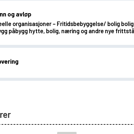
ann og avløp
Ideelle organisasjoner – Fritidsbebyggelse/ bolig bol
ygg påbygg hytte, bolig, næring og andre nye fritts
overing
rer