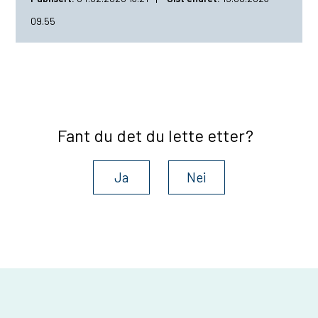
u
09.55
n
e
Fant du det du lette etter?
Ja
Nei