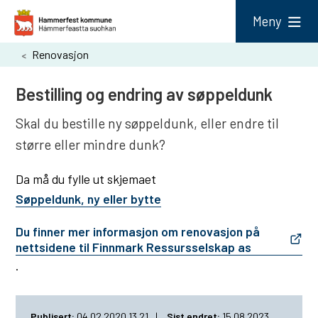
H
Meny
a
Du
Renovasjon
m
er
m
Bestilling og endring av søppeldunk
her:
e
Skal du bestille ny søppeldunk, eller endre til
r
større eller mindre dunk?
f
e
Da må du fylle ut skjemaet
s
Søppeldunk, ny eller bytte
t
Du finner mer informasjon om renovasjon på
k
nettsidene til Finnmark Ressursselskap as
.
o
m
m
Publisert
04.02.2020 13.21
Sist endret
15.08.2023