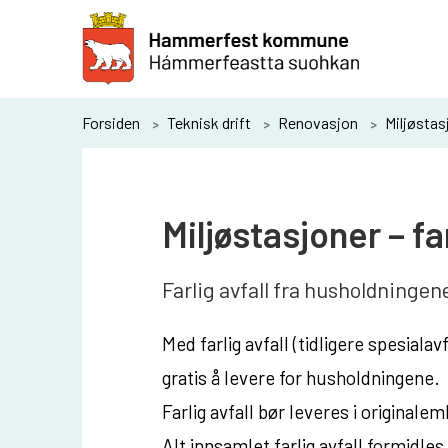
H
a
m
m
Du
Forsiden
Teknisk drift
Renovasjon
Miljøstasj
e
er
r
her:
f
Miljøstasjoner – far
e
s
Farlig avfall fra husholdningene
t
k
Med farlig avfall (tidligere spesialav
o
gratis å levere for husholdningene.
m
Farlig avfall bør leveres i original
m
Alt innsamlet farlig avfall formidles