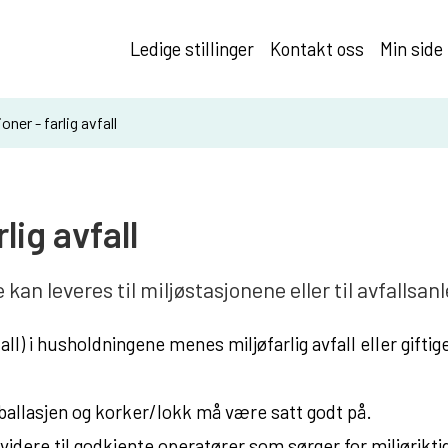
Ledige stillinger
Kontakt oss
Min side
oner - farlig avfall
lig avfall
 kan leveres til miljøstasjonene eller til avfallsa
fall) i husholdningene menes miljøfarlig avfall eller giftig
emballasjen og korker/lokk må være satt godt på.
 videre til godkjente operatører som sørger for miljørikti