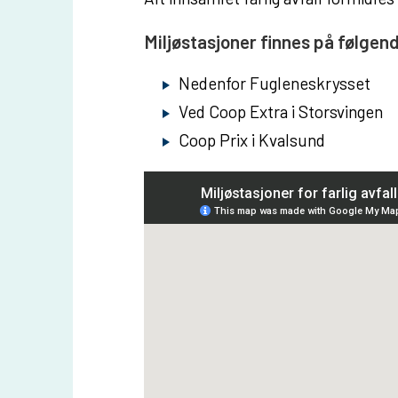
u
Miljøstasjoner finnes på følge
n
e
Nedenfor Fugleneskrysset
Ved Coop Extra i Storsvingen
Coop Prix i Kvalsund