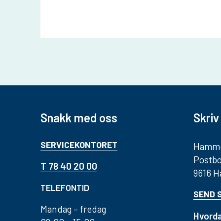
Snakk med oss
Skriv 
SERVICEKONTORET
Hamme
Postbo
T 78 40 20 00
9616 
TELEFONTID
SEND 
Mandag – fredag
Hvorda