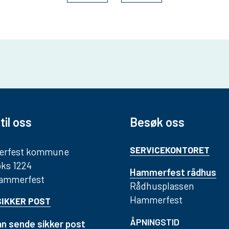
til oss
Besøk oss
SERVICEKONTORET
rfest kommune
ks 1224
Hammerfest rådhus
Hammerfest
Rådhusplassen
Hammerfest
SIKKER POST
ÅPNINGSTID
n sende sikker post