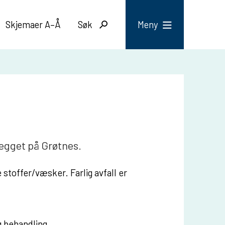
Skjemaer A–Å
Søk
Meny
nlegget på Grøtnes.
e stoffer/væsker. Farlig avfall er
g behandling.