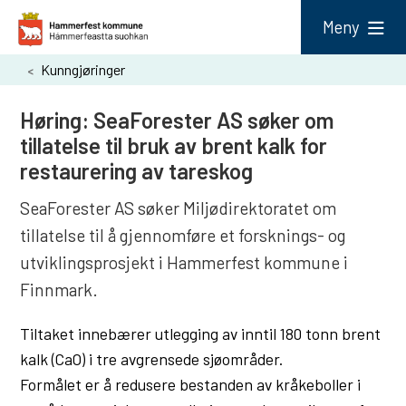
H
Meny
a
Du
Kunngjøringer
m
er
m
Høring: SeaForester AS søker om
her:
e
tillatelse til bruk av brent kalk for
r
restaurering av tareskog
f
SeaForester AS søker Miljødirektoratet om
e
tillatelse til å gjennomføre et forsknings- og
s
utviklingsprosjekt i Hammerfest kommune i
t
Finnmark.
k
Tiltaket innebærer utlegging av inntil 180 tonn brent
o
kalk (CaO) i tre avgrensede sjøområder.
m
Formålet er å redusere bestanden av kråkeboller i
m