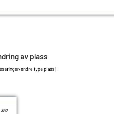
ndring av plass
asseringer/endre type plass]: