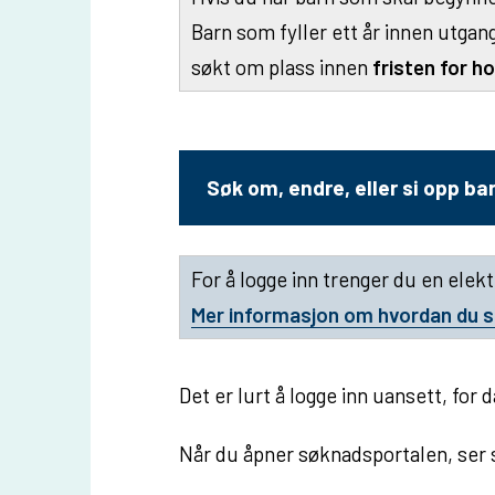
u
Barn som fyller ett år innen utgan
n
søkt om plass innen
fristen for h
e
Søk om, endre, eller si opp b
For å logge inn trenger du en elekt
Mer informasjon om hvordan du sk
Det er lurt å logge inn uansett, for
Når du åpner søknadsportalen, ser s