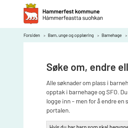
H
a
m
m
Du
Forsiden
Barn, unge og opplæring
Barnehage
e
er
r
her:
f
Søke om, endre ell
e
s
Alle søknader om plass i barneh
t
opptak i barnehage og SFO. Du 
k
logge inn – men for å endre en s
o
portalen.
m
m
Hvis du har barn som skal begynne