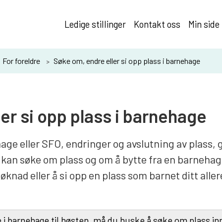
Ledige stillinger
Kontakt oss
Min side
For foreldre
Søke om, endre eller si opp plass i barnehage
er si opp plass i barnehage
age eller SFO, endringer og avslutning av plass, g
kan søke om plass og om å bytte fra en barnehag
øknad eller å si opp en plass som barnet ditt aller
 i barnehage til høsten, må du huske å søke om plass in