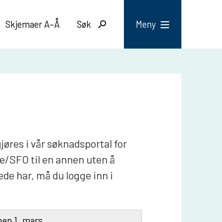
Skjemaer A–Å
Søk
Meny
jøres i vår søknadsportal for
e/SFO til en annen uten å
ede har, må du logge inn i
nen 1. mars.