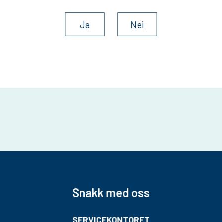
u
Ja
Nei
n
e
Snakk med oss
SERVICEKONTORET