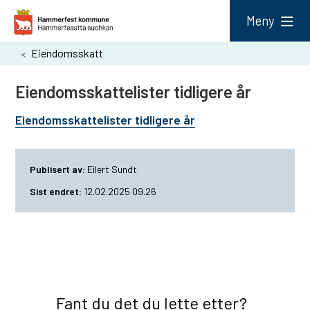
H
Meny
a
Du
Eiendomsskatt
m
er
m
Eiendomsskattelister tidligere år
her:
e
Eiendomsskattelister tidligere år
r
f
Publisert av
Eilert Sundt
e
Sist endret
12.02.2025 09.26
s
t
k
o
m
Fant du det du lette etter?
m