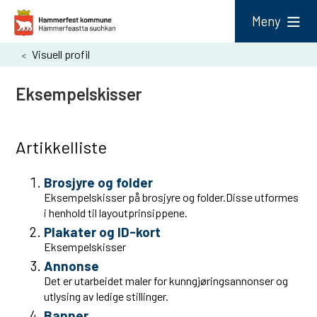
H
Meny
a
Du
Visuell profil
m
er
m
Eksempelskisser
her:
e
r
Artikkelliste
f
e
Brosjyre og folder
Eksempelskisser på brosjyre og folder.Disse utformes
s
i henhold til layoutprinsippene.
t
Plakater og ID-kort
k
Eksempelskisser
Annonse
o
Det er utarbeidet maler for kunngjøringsannonser og
m
utlysing av ledige stillinger.
m
Banner