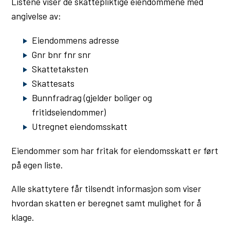
Listene viser de skattepliktige eiendommene med
u
angivelse av:
n
Eiendommens adresse
e
Gnr bnr fnr snr
Skattetaksten
Skattesats
Bunnfradrag (gjelder boliger og
fritidseiendommer)
Utregnet eiendomsskatt
Eiendommer som har fritak for eiendomsskatt er ført
på egen liste.
Alle skattytere får tilsendt informasjon som viser
hvordan skatten er beregnet samt mulighet for å
klage.