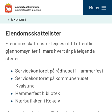
H
Meny
a
Du
Økonomi
m
er
m
Eiendomsskattelister
her:
e
Eiendomsskattelister legges ut til offentlig
r
gjennomsyn før 1. mars hvert år på følgende
f
steder
e
s
Servicekontoret på rådhuset i Hammerfest
t
Servicekontoret på kommunehuset i
Kvalsund
k
Hammerfest bibliotek
o
Nærbutikken i Kokelv
m
m