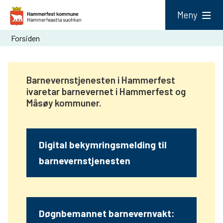
H
Meny
a
Du
Forsiden
m
er
m
her:
e
Barnevernstjenesten i Hammerfest
ivaretar barnevernet i Hammerfest og
r
Måsøy kommuner.
f
e
s
Digital bekymringsmelding til
t
barnevernstjenesten
k
o
m
Døgnbemannet barnevernvakt:
m