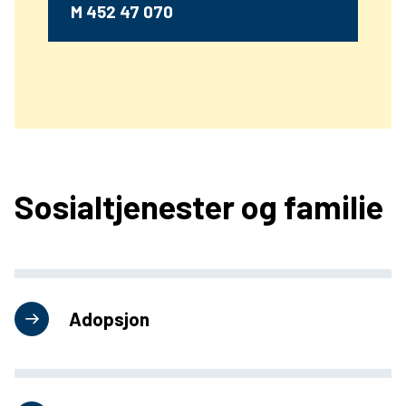
M 452 47 070
u
n
e
Sosialtjenester og familie
Adopsjon